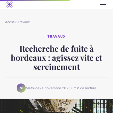
Accueil
›
Travaux
TRAVAUX
Recherche de fuite à
bordeaux : agissez vite et
sereinement
Mathilde
24 novembre 2025
7 min de lecture
M