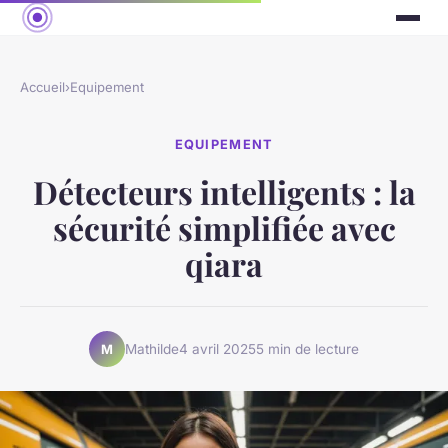
Accueil
›
Equipement
EQUIPEMENT
Détecteurs intelligents : la
sécurité simplifiée avec
qiara
Mathilde
4 avril 2025
5 min de lecture
M