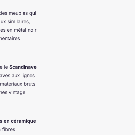
à des meubles qui
ux similaires,
res en métal noir
entaires
me le
Scandinave
aves aux lignes
 matériaux bruts
ches vintage
s en céramique
n fibres