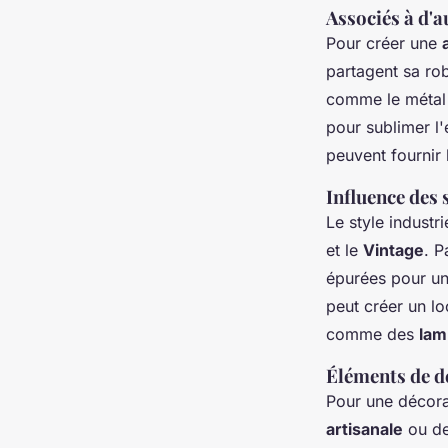
Associés à d'
Pour créer une
partagent sa rob
comme le métal v
pour sublimer l'
peuvent fournir l
Influence des 
Le style industr
et le
Vintage
. P
épurées pour un
peut créer un lo
comme des
lam
Éléments de d
Pour une décora
artisanale
ou d