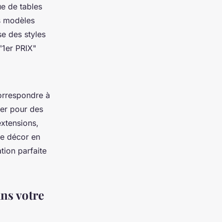
e de tables
es modèles
sse des styles
"1er PRIX"
orrespondre à
er pour des
extensions,
re décor en
tion parfaite
ans votre