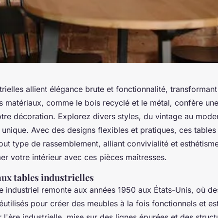
trielles allient élégance brute et fonctionnalité, transforma
es matériaux, comme le bois recyclé et le métal, confère un
otre décoration. Explorez divers styles, du vintage au mode
unique. Avec des designs flexibles et pratiques, ces tables
out type de rassemblement, alliant convivialité et esthétis
r votre intérieur avec ces pièces maîtresses.
ux tables industrielles
le industriel remonte aux années 1950 aux États-Unis, où d
réutilisés pour créer des meubles à la fois fonctionnels et e
r l'ère industrielle, mise sur des lignes épurées et des struc