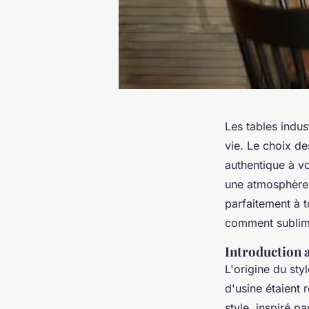
Les tables indus
vie. Le choix d
authentique à v
une atmosphère 
parfaitement à t
comment sublime
Introduction a
L'origine du sty
d'usine étaient 
style, inspiré pa