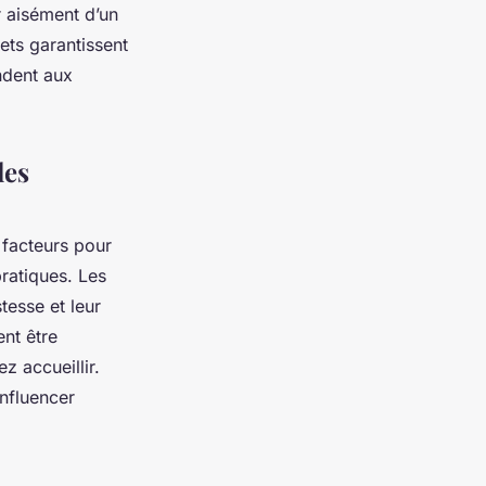
r aisément d’un
ets garantissent
ndent aux
les
s facteurs pour
pratiques. Les
tesse et leur
ent être
 accueillir.
influencer