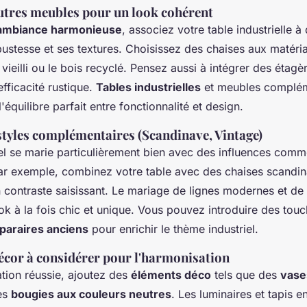
autres meubles pour un look cohérent
ambiance harmonieuse
, associez votre table industrielle 
ustesse et ses textures. Choisissez des chaises aux matéria
ieilli ou le bois recyclé. Pensez aussi à intégrer des étagè
efficacité rustique.
Tables industrielles
et meubles complém
'équilibre parfait entre fonctionnalité et design.
styles complémentaires (Scandinave, Vintage)
iel se marie particulièrement bien avec des influences com
ar exemple, combinez votre table avec des chaises scandin
 contraste saisissant. Le mariage de lignes modernes et de
ok à la fois chic et unique. Vous pouvez introduire des tou
paraires anciens
pour enrichir le thème industriel.
écor à considérer pour l'harmonisation
tion réussie, ajoutez des
éléments déco
tels que des
vase
es
bougies aux couleurs neutres
. Les luminaires et tapis e