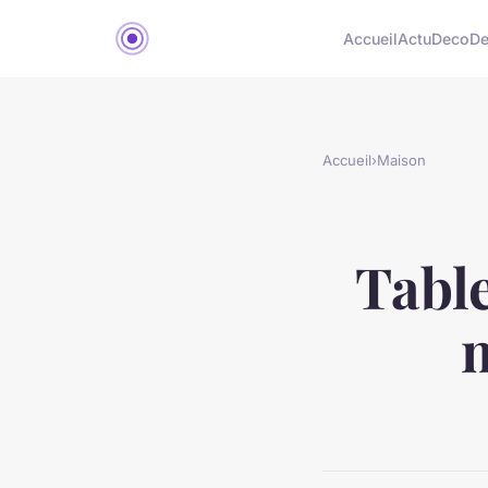
Accueil
Actu
Deco
D
Accueil
›
Maison
Table
m