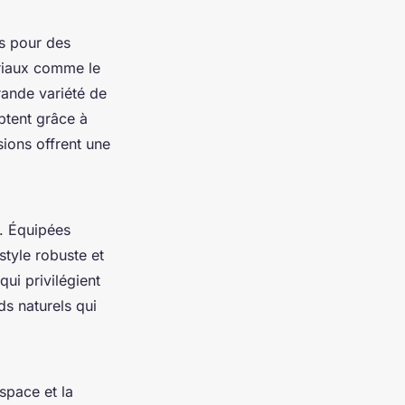
es pour des
riaux comme le
rande variété de
ptent grâce à
ions offrent une
. Équipées
style robuste et
ui privilégient
ds naturels qui
space et la