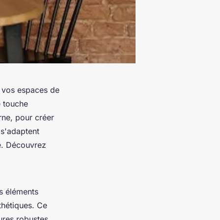
nt vos espaces de
e touche
rne, pour créer
 s'adaptent
me. Découvrez
es éléments
sthétiques. Ce
tures robustes,