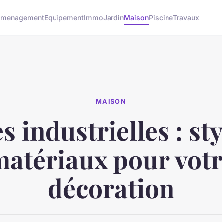
emenagement
Equipement
Immo
Jardin
Maison
Piscine
Travaux
MAISON
s industrielles : sty
atériaux pour vot
décoration