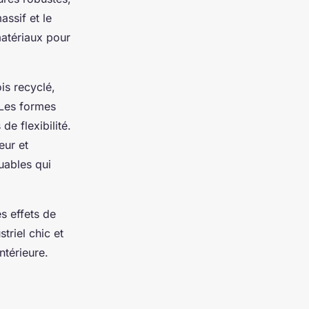
assif et le
atériaux pour
is recyclé,
 Les formes
e flexibilité.
eur et
uables qui
s effets de
triel chic et
ntérieure.