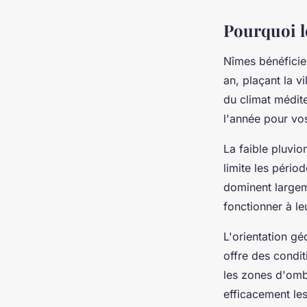
Pourquoi le
Nîmes bénéfici
an, plaçant la v
du climat médite
l'année pour vo
La faible pluvio
limite les pério
dominent largeme
fonctionner à l
L'orientation gé
offre des condit
les zones d'omb
efficacement les