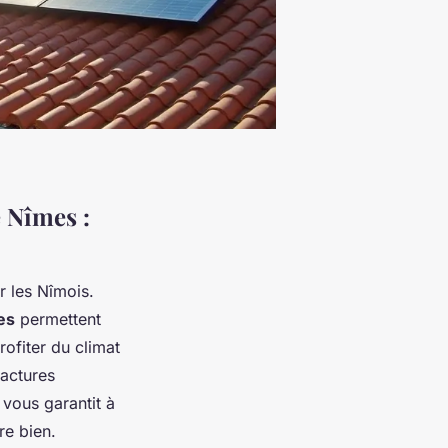
e Nîmes :
r les Nîmois.
es
permettent
ofiter du climat
factures
vous garantit à
re bien.