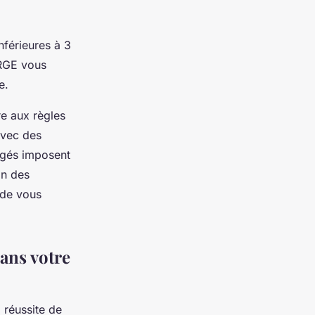
nférieures à 3
n RGE vous
e.
re aux règles
avec des
tégés imposent
on des
 de vous
ans votre
 réussite de