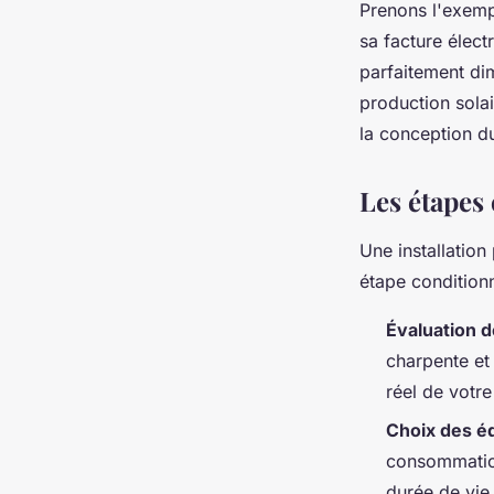
Prenons l'exemp
sa facture élect
parfaitement di
production sola
la conception du
Les étapes 
Une installatio
étape conditionn
Évaluation de
charpente et
réel de votre
Choix des é
consommation
durée de vie d