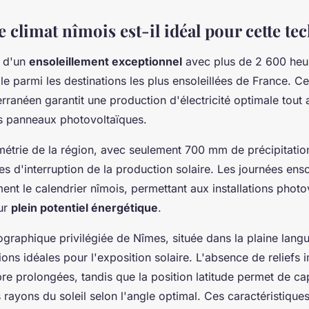
 climat nîmois est-il idéal pour cette te
e d'un
ensoleillement exceptionnel
avec plus de 2 600 heur
ille parmi les destinations les plus ensoleillées de France. C
rranéen garantit une production d'électricité optimale tout 
s panneaux photovoltaïques.
métrie de la région, avec seulement 700 mm de précipitatio
des d'interruption de la production solaire. Les journées enso
nt le calendrier nîmois, permettant aux installations photo
eur
plein potentiel énergétique
.
ographique privilégiée de Nîmes, située dans la plaine lan
ions idéales pour l'exposition solaire. L'absence de reliefs 
re prolongées, tandis que la position latitude permet de ca
 rayons du soleil selon l'angle optimal. Ces caractéristiques