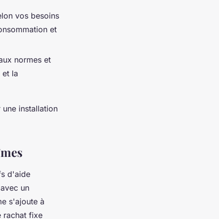
elon vos besoins
consommation et
 aux normes et
 et la
une installation
Nîmes
fs d'aide
 avec un
me s'ajoute à
e rachat fixe