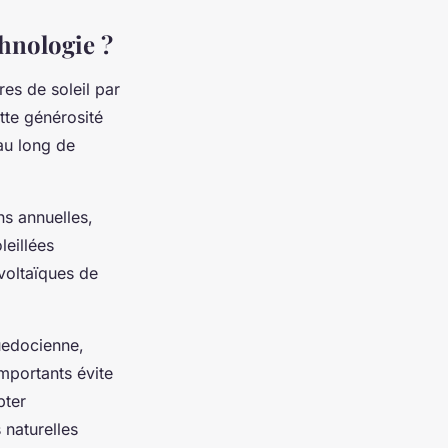
chnologie ?
es de soleil par
ette générosité
au long de
ns annuelles,
leillées
voltaïques de
guedocienne,
importants évite
pter
 naturelles