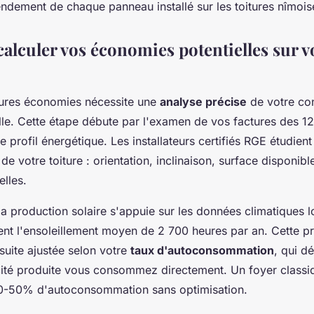
endement de chaque panneau installé sur les toitures nîmois
lculer vos économies potentielles sur v
tures économies nécessite une
analyse précise
de votre c
lle. Cette étape débute par l'examen de vos factures des 1
e profil énergétique. Les installateurs certifiés RGE étudient
 de votre toiture : orientation, inclinaison, surface disponibl
lles.
la production solaire s'appuie sur les données climatiques 
t l'ensoleillement moyen de 2 700 heures par an. Cette p
suite ajustée selon votre
taux d'autoconsommation
, qui d
icité produite vous consommez directement. Un foyer classiq
0-50% d'autoconsommation sans optimisation.