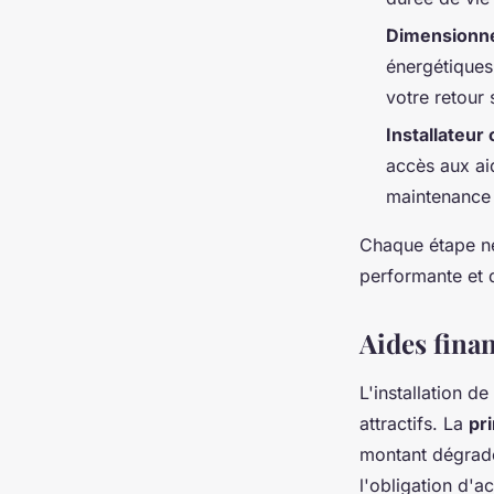
Dimensionn
énergétique
votre retour 
Installateur 
accès aux aid
maintenance d
Chaque étape néc
performante et d
Aides fina
L'installation d
attractifs. La
pr
montant dégradé 
l'obligation d'ac