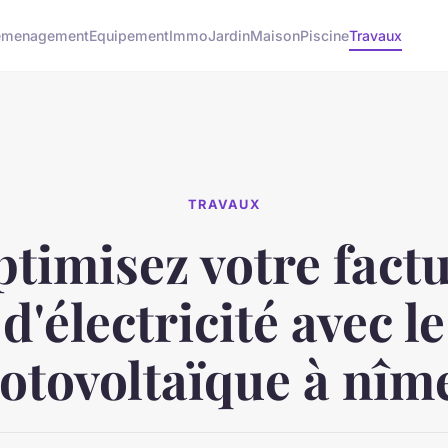
emenagement
Equipement
Immo
Jardin
Maison
Piscine
Travaux
TRAVAUX
timisez votre fact
d'électricité avec le
otovoltaïque à nîme