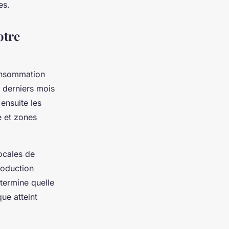
es.
otre
onsommation
2 derniers mois
 ensuite les
e et zones
locales de
roduction
étermine quelle
ue atteint