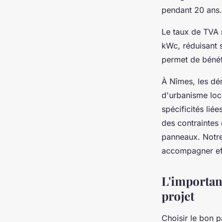
pendant 20 ans.
Le taux de TVA r
kWc, réduisant s
permet de bénéf
À Nîmes, les dém
d'urbanisme loc
spécificités lié
des contraintes 
panneaux. Notre
accompagner eff
L'importan
projet
Choisir le bon p