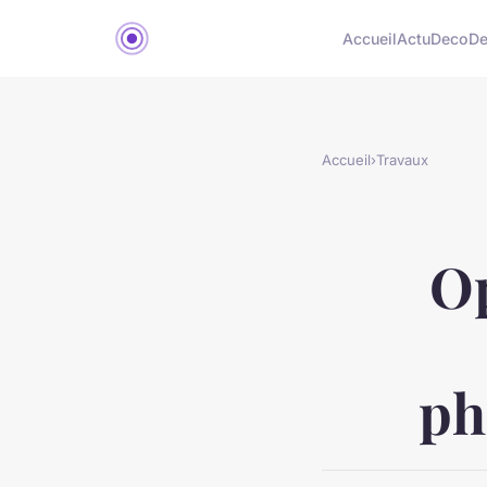
Accueil
Actu
Deco
D
Accueil
›
Travaux
Op
ph